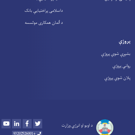
داسلامی پراختیايې بانک
د آلمان همکاری موئسسه
پروژې
بشپړې شوي پروژې
روانې پروژې
پلان شوي پروژې
Youtube
LinkedIn
Facebook
Twitter
د اوبو او انرژي وزارت
+93202526001