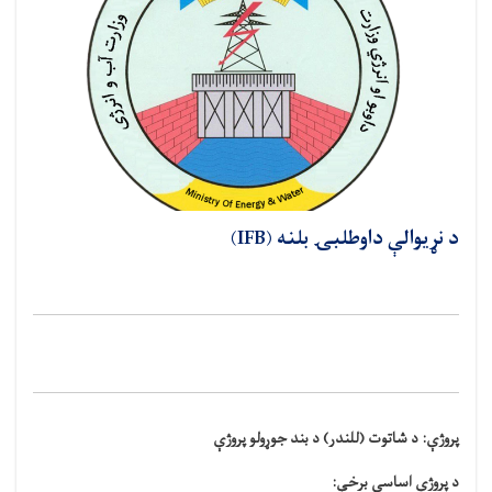
د نړيوالې داوطلبۍ بلنه (IFB)
پروژې:
د شاتوت (للندر) د بند جوړولو پروژې
د پروژې اساسي برخې
: