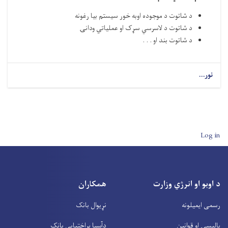
د شاتوت د موجوده اوبه خور سيستم بیا رغونه
د شاتوت د لاسرسي سړک او عملیاتي ودانۍ
د شاتوت بند او . . .
نور...
User account men
Log in
د اوبو او انرژي وزارت
همکاران
رسمی ایمیلونه
نړیوال بانک
پالیسۍ او قوانین
دآسیا پراختیايې بانک