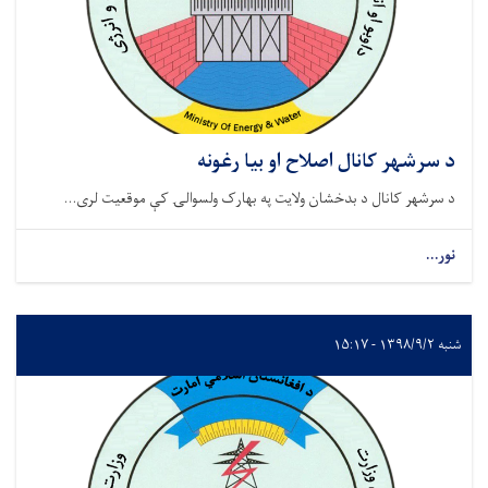
د سرشهر کانال اصلاح او بیا رغونه
د سرشهر کانال د بدخشان ولایت په بهارک ولسوالۍ کې موقعیت لری...
نور...
شنبه ۱۳۹۸/۹/۲ - ۱۵:۱۷