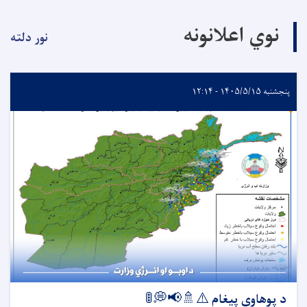
نوي اعلانونه
نور دلته
پنجشنبه ۱۴۰۵/۵/۱۵ - ۱۲:۱۴
د پوهاوي پیغام ⚠️🚿📢💭🚦