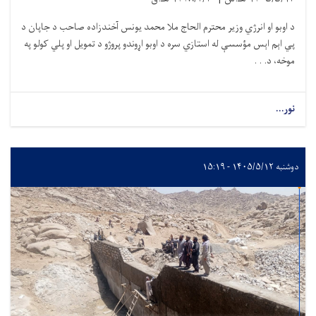
د اوبو او انرژي وزیر محترم الحاج ملا محمد یونس آخندزاده صاحب د جاپان د
پي اېم اېس مؤسسې له استازي سره د اوبو اړوندو پروژو د تمویل او پلي کولو په
موخه، د. . .
نور...
دوشنبه ۱۴۰۵/۵/۱۲ - ۱۵:۱۹