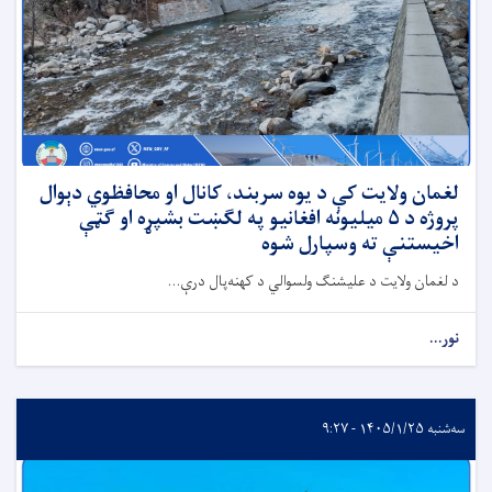
لغمان ولایت کې د یوه سربند، کانال او محافظوي دېوال
پروژه د ۵ میلیونه افغانیو په لګښت بشپړه او ګټې
اخیستنې ته وسپارل شوه
د لغمان ولایت د علیشنګ ولسوالي د کهنه‌پال درې...
نور...
سه‌شنبه ۱۴۰۵/۱/۲۵ - ۹:۲۷