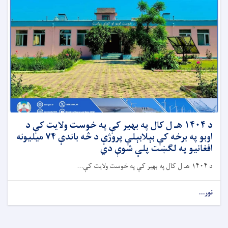
د ۱۴۰۴ هـ ل کال په بهیر کې په خوست ولایت کې د
اوبو په برخه کې بېلابېلې پروژې د څه باندې ۷۴ میلیونه
افغانیو په لګښت پلې شوې دي
د ۱۴۰۴ هـ ل کال په بهیر کې په خوست ولایت کې...
نور...