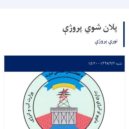
پلان شوي پروژې
نورې پروژې
شنبه ۱۳۹۸/۹/۲ - ۱۵:۲۰