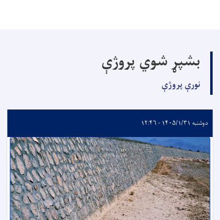
بشپړ شوي پروژې
نورې پروژې
دوشنبه ۱۴۰۵/۱/۳۱ - ۱۲:۴۶