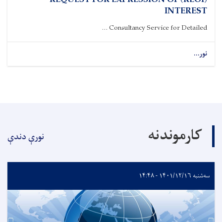
(REOI) REQUEST FOR EXPRESSION OF
INTEREST
Consultancy Service for Detailed ...
نور...
کارموندنه
نورې دندې
سه‌شنبه ۱۴۰۱/۱۲/۱۶ - ۱۴:۴۸