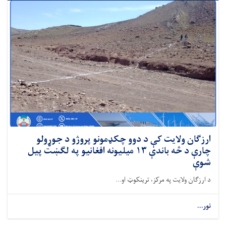
ارزګان ولایت کې د دوو چکډمونو پروژو د جوړولو
چارې د څه باندې ۱۳‌ میلیونه افغانیو په لګښت پیل
شوې
د ارزګان ولایت په مرکز، ترینکوټ او...
نور...