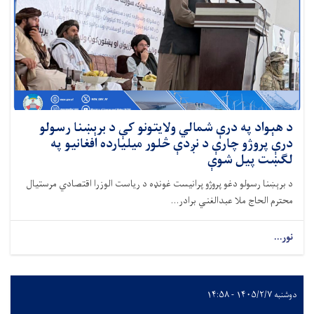
د هېواد په درې شمالي ولایتونو کې د برېښنا رسولو
درې پروژو چارې د نږدې څلور میلیارده افغانیو په
لګښت پیل شوې
د برېښنا رسولو دغو پروژو پرانیست غونډه د ریاست الوزرا اقتصادي مرستیال
محترم الحاج ملا عبدالغني برادر...
نور...
دوشنبه ۱۴۰۵/۲/۷ - ۱۴:۵۸