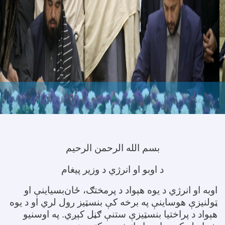
بسم الله الرحمن الرحیم
د اوبو او انرژي د وزیر پیغام
اوبه او انرژي د یوه هېواد د پرمختګ، ځان‌بسیاینې او
ټولنیزې هوساینې په برخه کې بنسټیز رول لري او د یوه
هېواد د پراختیا بنسټیزې ستنې ګڼل کېږي. په اوسنیو