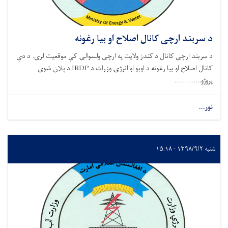
د سربند ارچی کانال اصلاح او بیا رغونه
د سربند ارچی کانال د کندز ولایت په ارچی ولسوالۍ کې موقعیت لری. د دې
کانال اصلاح او بیا رغونه د اوبو او انرژۍ وزرات د IRDP د پلان شوی
پروژو.............
نور...
شنبه ۱۳۹۸/۹/۲ - ۱۵:۱۸