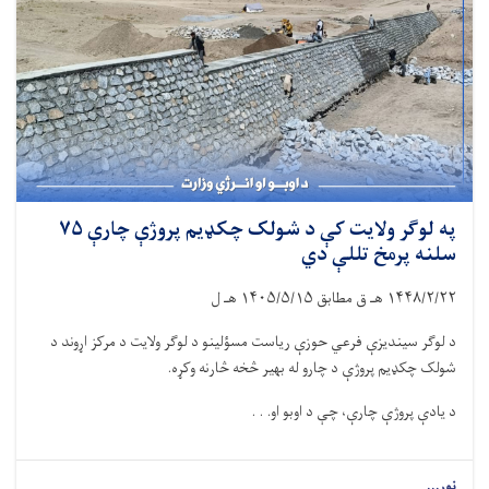
په لوګر ولایت کې د شولک چکډیم پروژې چارې ۷۵
سلنه پرمخ تللې دي
۱۴۴۸/۲/۲۲
هـ ق مطابق
۱۴۰۵/۵/۱۵
هـ ل
د لوګر سیندیزې فرعي حوزې ریاست مسؤلینو د لوګر ولایت د مرکز اړوند د
شولک چکډیم پروژې د چارو له بهیر څخه څارنه وکړه.
د یادې پروژې چارې، چې د اوبو او. . .
نور...