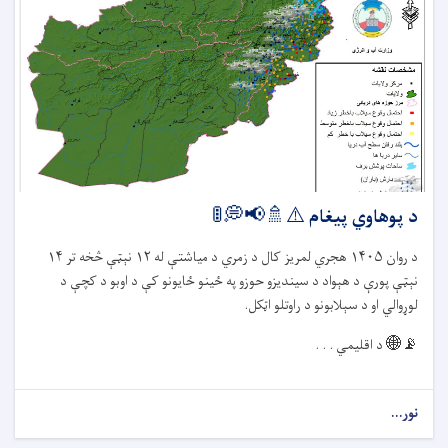
د پوهاوي پیغام ⚠️🚿📢💭🚦
د روان
۱۴۰۵
هجري لمریز کال د زمري د میاشتې له
۱۲
نېټې څخه تر
۱۴
نېټې پورې د هېواد د سیندیزو حوزو په ځينو ځایونو کې د اوبو د کچې د
لوړوالي او د سېلابونو د راوتلو اټکل.
📡🌐
د اقلیمي . . .
نور...