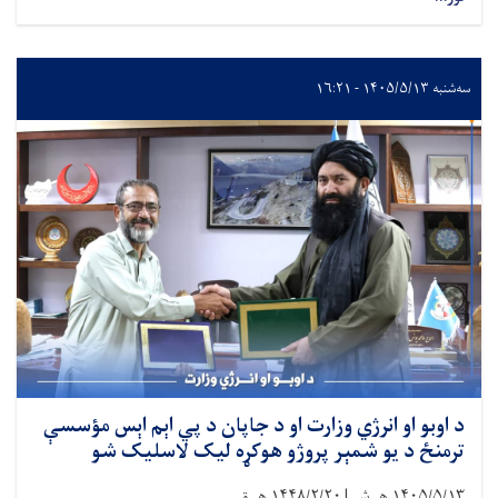
سه‌شنبه ۱۴۰۵/۵/۱۳ - ۱۶:۲۱
د اوبو او انرژي وزارت او د جاپان د پي اېم اېس مؤسسې
ترمنځ د یو شمېر پروژو هوکړه لیک لاسلیک شو
۱۴۰۵/۵/۱۳
هـ.ش |
۱۴۴۸/۲/۲۰
هـ.ق