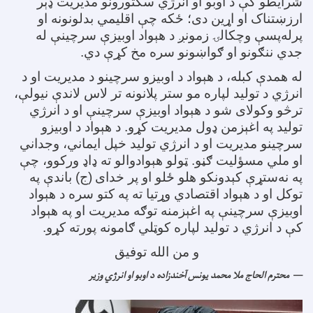
شرایطو کې د اوبو او انرژي سکتورونو مدیریت ډېر
ارزښتناک او اړین دی؛ ځکه چې اقلیمي بدلونونه او
پرله‌پسې وچکالۍ زمونږ د هېواد اوبیزې سرچینې له
جدي ننګونو او ګواښونو سره مخ کړې دي
.
له همدې کبله، د هېواد د اوبیزو سرچینو د مدیریت او د
انرژي د تولید لپاره مو ستر پلانونه تر لاس لاندې نیولې،
ترڅو وکولای شو د هېواد اوبیزې سرچینې او د انرژي
تولید په اغېزمن ډول مدیریت کړو. د هېواد د اوبیزو
سرچینو مدیریت او د انرژي تولید خپل ایماني، وجداني
او ملي مسؤلیت ګڼو. ټولو هېوادوالو ته ډاډ ورکوو، چې
په نه‌ستړې کېدونکو هلو ځلو او پر خدای
(ج) باندې په
توکل او د هېواد اقتصادي وړتیا ته په کتو سره د هېواد
اوبیزې سرچینې په اغېزمنه توګه مدیریت او په هېواد
کې د انرژي د تولید لپاره کوټلي ګامونه پورته کړو
.
و من الله توفیق
محترم الحاج ملا محمد یونس آخندزاده د اوبو او انرژي وزیر