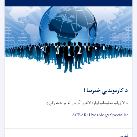
د کارموندني خبرتیا !
د لا زیاتو معلوماتو لپاره لاندې آدرس ته مراجعه وکړئ.
ACBAR: Hydrology Specialist
نور...