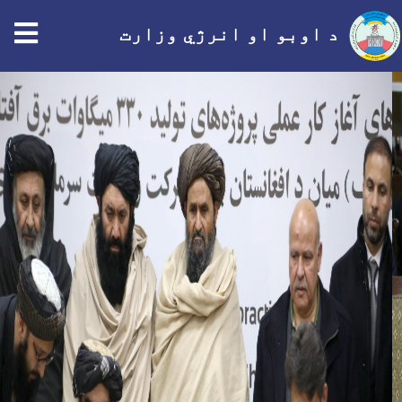
tion
د اوبو او انرژي وزارت
اصلي
منځپانګه
دانګل