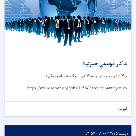
د کار موندنې خبرتیا!
د لا زیاتو معلوماتو لپاره، لاندې لینک ته مراجعه وکړئ.
https://www.acbar.org/jobs/105243/project-manager.jsp
نور...
دوشنبه ۱۴۰۱/۱۲/۱۵ - ۱۶:۵۷