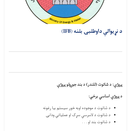
د نړيوالې داوطلبۍ بلنه (IFB)
پروژې:
د شاتوت (للندر) د بند جوړولو پروژې
د پروژې اساسي برخې
:
د شاتوت د موجوده اوبه خور سيستم بیا رغونه
د شاتوت د لاسرسي سړک او عملیاتي ودانۍ
د شاتوت بند او . . .