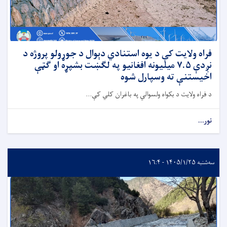
فراه ولایت کې د یوه استنادي دېوال د جوړولو پروژه د
نږدې ۷.۵ میلیونه افغانیو په لګښت بشپړه او ګټې
اخیستنې ته وسپارل شوه
د فراه ولایت د بکواه ولسوالي په باغران کلي کې...
نور...
سه‌شنبه ۱۴۰۵/۱/۲۵ - ۱۶:۴