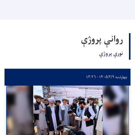
روانې پروژې
نورې پروژې
چهارشنبه ۱۴۰۵/۲/۹ - ۱۳:۲۶