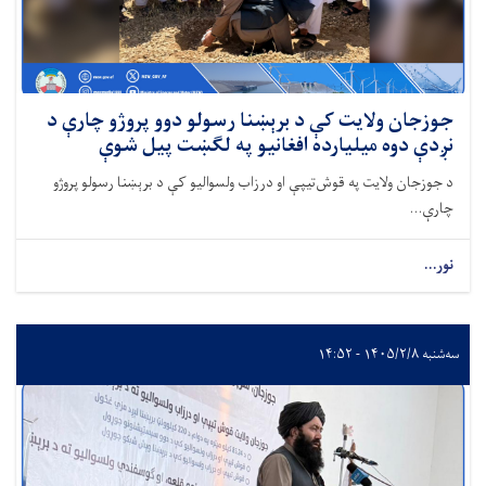
جوزجان ولایت کې د برېښنا رسولو دوو پروژو چارې د
نږدې دوه میلیارده افغانیو په لګښت پیل شوې
د جوزجان ولایت په قوش‌تیپې او درزاب ولسوالیو کې د برېښنا رسولو پروژو
چارې...
نور...
سه‌شنبه ۱۴۰۵/۲/۸ - ۱۴:۵۲