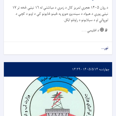
د روان
۱۴۰۵
هجري لمریز کال د زمري د میاشتې له
۱۶
نېټې څخه تر
۱۷
نېټې پورې د هېواد د سیندیزو حوزو په ځينو ځایونو کې د اوبو د کچې د
لوړوالي او د سېلابونو د راوتلو اټکل.
📡🌐
د اقلیمي . . .
نور...
چهارشنبه ۱۴۰۵/۵/۱۴ - ۱۳:۲۹