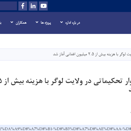
Facebook
LinkedIn
Youtube
Search
در باره اداره
پروژه ها
همکاران
ب
Skip
to
main
 بیش از ۲.۵ میلیون افغانی آغاز شد
content
v.af/dr/%DA%A9%D8%A7%D8%B1-%D8%B3%D8%A7%D8%AE%D8%