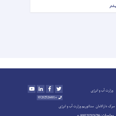
یشتر
Youtube
LinkedIn
Facebook
Twitter
وزارت آب و انرژی
+93202526001
سرک دارالامان
سناتوریم وزارت آب و انرژی
 معلومات:
0093202926786 +