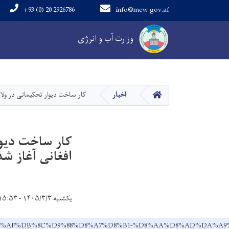
+93 (0) 20 2926786
info@mew.gov.af
Main navigation
وزارت آب و انرژی
خانه
اخبار
کار ساخت دیوار تحکیماتی در ولایت لوگر با هزینه
افغانی آغاز شد
یکشنبه ۱۴۰۵/۳/۳ - ۱۵:۵۳
AA-%D8%AF%DB%8C%D9%88%D8%A7%D8%B1-%D8%AA%D8%AD%DA