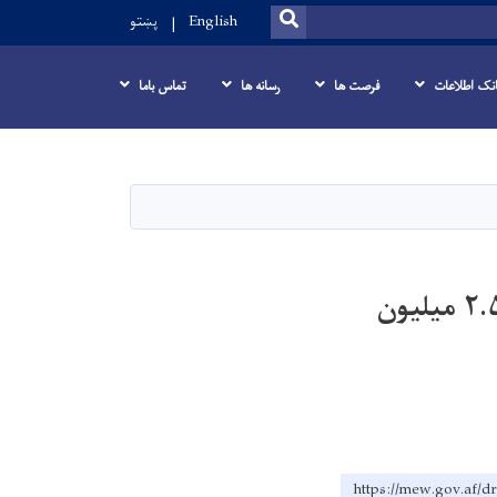
SEARCH
English
پښتو
انک اطلاعات
فرصت ها
رسانه ها
تماس باما
کار ساخت دیوار تحکیماتی در ولایت لوگر با هزینه بیش از ۲.۵ میلیون
https://mew.go