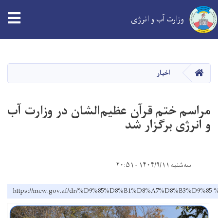
tion
وزارت آب و انرژی
Skip
to
main
خانه
اخبار
content
مراسم ختم قرآن عظیم‌الشان در وزارت آب
و انرژی برگزار شد
سه‌شنبه ۱۴۰۴/۹/۱۱ - ۲۰:۵۱
https://mew.gov.af/dr/%D9%85%D8%B1%D8%A7%D8%B3%