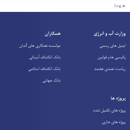
User account men
Log in
وزارت آب و انرژی
همکاران
ایمیل های رسمی
موئسسه همکاری های آلمان
پالیسی ها و قوانین
بانک انکشاف آسیائی
ریاست تصدی هلمند
بانک انکشاف اسلامی
بانک جهانی
پروژه ها
پروژه های تکمیل شده
پروژه های جاری