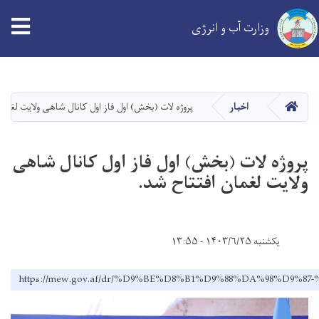
tion
وزارت آب و انرژی
Skip
to
main
خانه
اخبار
پروژه لات (بخش) اول فاز اول کانال شاهی ولایت لغمان
content
پروژه لات (بخش) اول فاز اول کانال شاهی
ولایت لغمان افتتاح شد.
یکشنبه ۱۴۰۳/۶/۲۵ - ۱۳:۵۵
https://mew.gov.af/dr/%D9%BE%D8%B1%D9%88%DA%98%