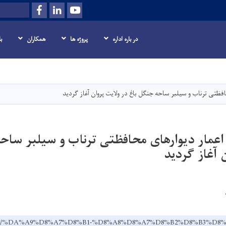
Facebook
LinkedIn
Youtube
Search
در باره اداره
پروژه ها
همکاران
ب
Skip
to
main
افظتی ترناب و سیلبر ساحه جنگل باغ در ولایت پروان آغاز گردید
content
 اعمار دیوارهای محافظتی ترناب و سیلبر ساح
 آغاز گردید
v.af/dr/%DA%A9%D8%A7%D8%B1-%D8%A8%D8%A7%D8%B2%D8%