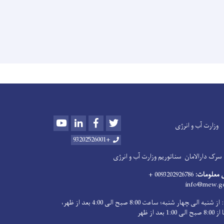
Youtube
LinkedIn
Facebook
Twitter
وزارت آب و انرژی
+93202526001
سرک دارالامان
سناتوریم وزارت آب و انرژی
 معلومات:
0093202926786 +
info@mew.go
اوقات کاری: از شنبه الی ‍چهار شنبه؛ ساعت 8:00 صبح الی 4:00 بعد از ظهر،
بعد از ظهر