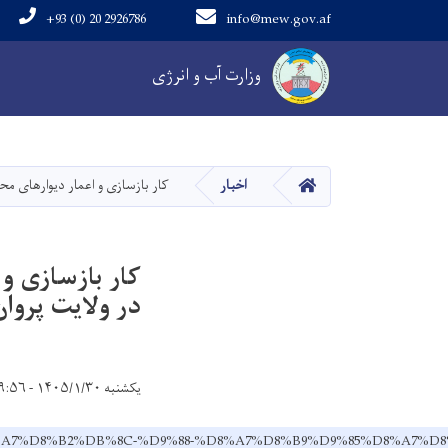
+93 (0) 20 2926786
info@mew.gov.af
Main navigation
وزارت آب و انرژی
خانه
اخبار
کار بازسازی و اعمار دیوارهای مح
کار بازسازی و
در ولایت پروان
یکشنبه ۱۴۰۵/۱/۳۰ - ۹:۵۶
B3%D8%A7%D8%B2%DB%8C-%D9%88-%D8%A7%D8%B9%D9%85%D8