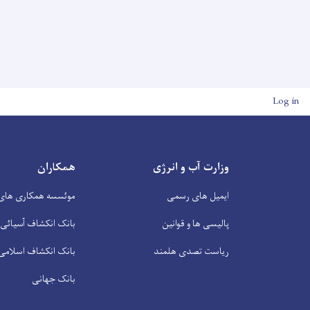
User account men
Log in
وزارت آب و انرژی
همکاران
ایمیل های رسمی
موئسسه همکاری های 
پالیسی ها و قوانین
بانک انکشاف آسیائی
ریاست تصدی هلمند
بانک انکشاف اسلامی
بانک جهانی