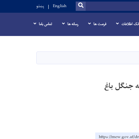
SEARCH
English
پښتو
انک اطلاعات
فرصت ها
رسانه ها
تماس باما
ه جنگل باغ
https://mew.go